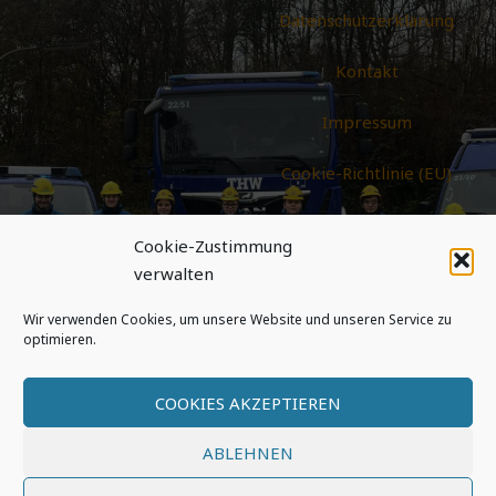
Datenschutzerklärung
Kontakt
Impressum
Cookie-Richtlinie (EU)
Bekleidungsantrag
Online
Cookie-Zustimmung
verwalten
Wir verwenden Cookies, um unsere Website und unseren Service zu
optimieren.
COOKIES AKZEPTIEREN
© 2026 THW-Jugend Gelsenkirchen – Alle Rechte
vorbehalten
ABLEHNEN