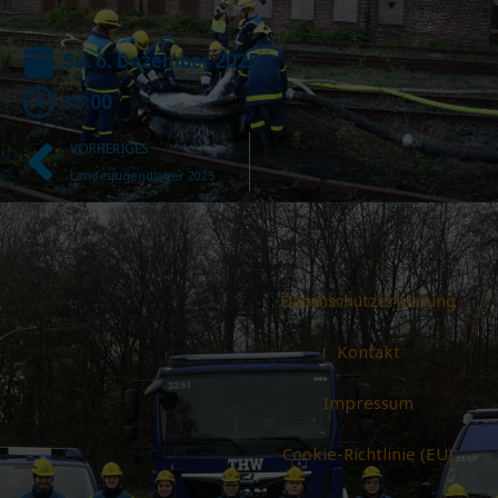
Sa. 6. Dezember 2025
18:00
Prev
VORHERIGES
Landesjugendlager 2025
Datenschutzerklärung
Kontakt
Impressum
Cookie-Richtlinie (EU)