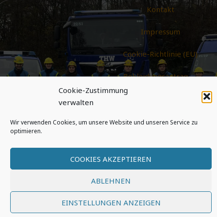
Kontakt
Impressum
Cookie-Richtlinie (EU)
Bekleidungsantrag
Online
Cookie-Zustimmung
verwalten
Wir verwenden Cookies, um unsere Website und unseren Service zu
optimieren.
COOKIES AKZEPTIEREN
© 2026 THW-Jugend Gelsenkirchen – Alle Rechte
vorbehalten
ABLEHNEN
EINSTELLUNGEN ANZEIGEN