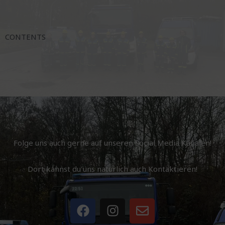
CONTENTS
Folge uns auch gerne auf unseren Social Media Kanälen!
Dort kannst du uns natürlich auch Kontaktieren!
F
I
E
a
n
n