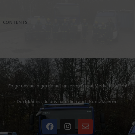
CONTENTS
Folge uns auch gerne auf unseren Social Media Kanälen!
Dort kannst du uns natürlich auch Kontaktieren!
F
I
E
a
n
n